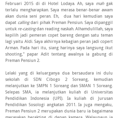
Februari 2015 di di Hotel Lodaya. Ah, saya
mah
gak
terlalu mengharapkan. Saya merasa benar-benar awam
akan dunia seni peran. Eh, dua hari kemudian saya
dapat
calling
dari pihak Preman Pensiun. Saya dipanggil
untuk
re-casting
dan reading naskah. Alhamdulillah, saya
kepilih jadi pemeran copet bareng dengan satu teman
lagi yaitu Aldi. Saya akhirnya kebagian peran jadi copert
Arman. Pada hari itu, siang harinya saya langsung ikut
shooting," papar Adit tentang awalnya ia gabung di
Preman Pensiun 2.
Lelaki yang di keluarganya dua bersaudara ini dulu
sekolah di SDN Cibogo 2 Soreang, kemudian
melanjutkan ke SMPN 1 Soreang dan SMAN 1 Soreang.
Selepas SMA, ia melanjutkan kuliah di Universitas
Pendidikan Indonesia (UPI). Ia kuliah di Jurusan
Pendidikan Sosologi angkatan 2011. Ia juga mengaku,
Preman Pensiun 2 merupakan dunia baru ia bagaimana
merasakan berakting di depan kamera. Walaupaun ia