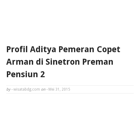
Profil Aditya Pemeran Copet
Arman di Sinetron Preman
Pensiun 2
by -
wisatabdg.com
on -
Mei 31, 2015