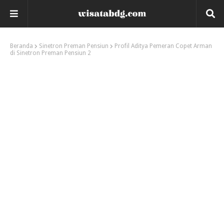
Beranda
Sinetron Preman Pensiun
Profil Aditya Pemeran Copet Arman
di Sinetron Preman Pensiun 2