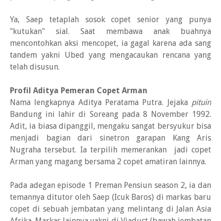
Ya, Saep tetaplah sosok copet senior yang punya
"kutukan" sial. Saat membawa anak buahnya
mencontohkan aksi mencopet, ia gagal karena ada sang
tandem yakni Ubed yang mengacaukan rencana yang
telah disusun.
Profil Aditya Pemeran Copet Arman
Nama lengkapnya Aditya Peratama Putra. Jejaka
pituin
Bandung ini lahir di Soreang pada 8 November 1992.
Adit, ia biasa dipanggil, mengaku sangat bersyukur bisa
menjadi bagian dari sinetron garapan Kang Aris
Nugraha tersebut. Ia terpilih memerankan jadi copet
Arman yang magang bersama 2 copet amatiran lainnya.
Pada adegan episode 1 Preman Pensiun season 2, ia dan
temannya ditutor oleh Saep (Icuk Baros) di markas baru
copet di sebuah jembatan yang melintang di Jalan Asia
Afrika. Markas lainnya yakni di Viaduct (bawah jembatan