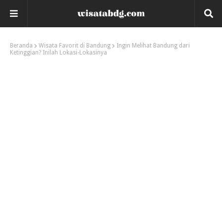
Beranda
Wisata Favorit di Bandung
Ingin Melihat Bandung dari
Ketinggian? Inilah Lokasi-Lokasinya