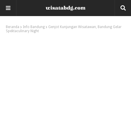
Beranda
Info Bandung
Genjot Kunjungan Wisatawan, Bandung Gelar
Spektaculinary Night