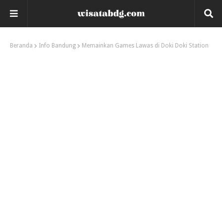
Beranda
Info Bandung
Memainkan Games Lawas di Doki Doki Station