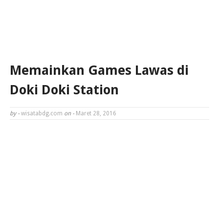
Memainkan Games Lawas di
Doki Doki Station
by -
wisatabdg.com
on -
Maret 28, 2016