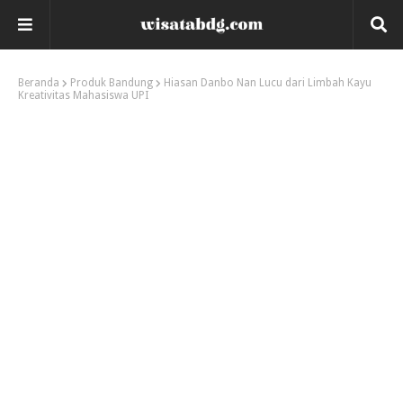
Beranda
Produk Bandung
Hiasan Danbo Nan Lucu dari Limbah Kayu
Kreativitas Mahasiswa UPI