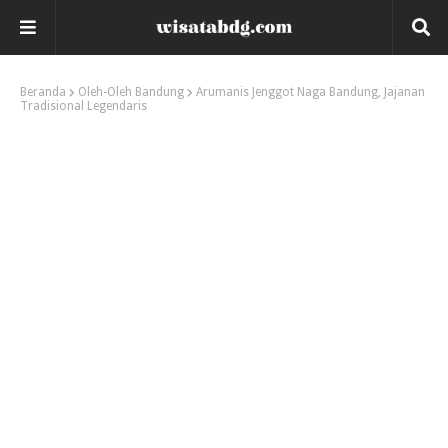
Beranda
Oleh-Oleh Bandung
Arumanis Jenggot Naga Bandung, Jajanan
Tradisional Legendaris