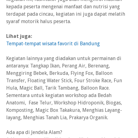
kepada peserta mengenai manfaat dan nutrisi yang
terdapat pada cincau, kegiatan ini juga dapat melatih
syaraf motorik halus peserta.
Lihat juga:
Tempat-tempat wisata favorit di Bandung
Kegiatan lainnya yang diadakan untuk permainan di
antaranya: Tangkap Ikan, Perang Air, Berenang,
Menggiring Bebek, Berkuda, Flying Fox, Balloon
Transfer, Floating Water Stick, Four Stroke Race, Fun
Hula, Magic Ball, Tarik Tambang, Balloon Race.
Sementara untuk kegiatan workshop ada Bedah
Anatomi, Fase Telur, Workshop Hidroponik, Biogas,
Komposting, Magic Box Takakura, Menghias Layang-
layang, Menghias Tanah Lia, Prakarya Organik.
Ada apa di Jendela Alam?