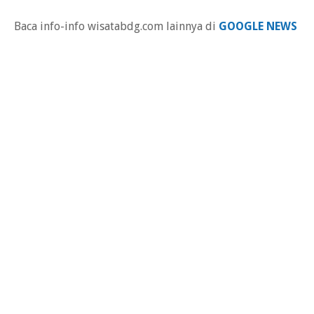
Baca info-info wisatabdg.com lainnya di
GOOGLE NEWS