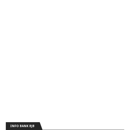
INFO BANK BJB