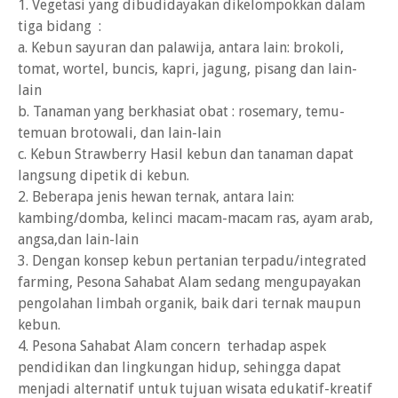
1. Vegetasi yang dibudidayakan dikelompokkan dalam
tiga bidang :
a. Kebun sayuran dan palawija, antara lain: brokoli,
tomat, wortel, buncis, kapri, jagung, pisang dan lain-
lain
b. Tanaman yang berkhasiat obat : rosemary, temu-
temuan brotowali, dan lain-lain
c. Kebun Strawberry Hasil kebun dan tanaman dapat
langsung dipetik di kebun.
2. Beberapa jenis hewan ternak, antara lain:
kambing/domba, kelinci macam-macam ras, ayam arab,
angsa,dan lain-lain
3. Dengan konsep kebun pertanian terpadu/integrated
farming, Pesona Sahabat Alam sedang mengupayakan
pengolahan limbah organik, baik dari ternak maupun
kebun.
4. Pesona Sahabat Alam concern terhadap aspek
pendidikan dan lingkungan hidup, sehingga dapat
menjadi alternatif untuk tujuan wisata edukatif-kreatif