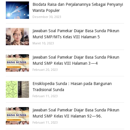
Biodata Raisa dan Perjalanannya Sebagai Penyanyi
Wanita Populer
Desember 30, 2023
Jawaban Soal Pamekar Diajar Basa Sunda Pikeun
Murid SMP/MTs Kelas VIII Halaman 5
Maret 10, 2023
Jawaban Soal Pamekar Diajar Basa Sunda Pikeun
Murid SMP Kelas VIII Halaman 3—4
Februari 20, 2023
Ensiklopedia Sunda : Hiasan pada Bangunan
Tradisional Sunda
Februari 11, 2023
Jawaban Soal Pamekar Diajar Basa Sunda Pikeun
Murid SMP Kelas VII Halaman 92—96.
Februari 11, 2023