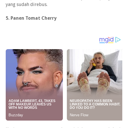
yang sudah direbus.
5. Panen Tomat Cherry