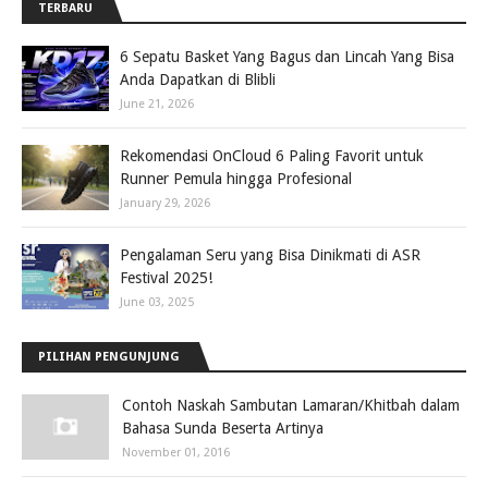
TERBARU
6 Sepatu Basket Yang Bagus dan Lincah Yang Bisa
Anda Dapatkan di Blibli
June 21, 2026
Rekomendasi OnCloud 6 Paling Favorit untuk
Runner Pemula hingga Profesional
January 29, 2026
Pengalaman Seru yang Bisa Dinikmati di ASR
Festival 2025!
June 03, 2025
PILIHAN PENGUNJUNG
Contoh Naskah Sambutan Lamaran/Khitbah dalam
Bahasa Sunda Beserta Artinya
November 01, 2016