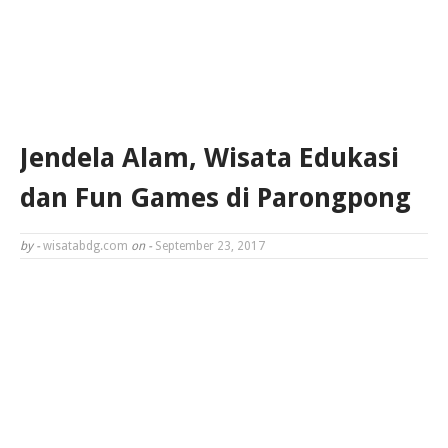
Jendela Alam, Wisata Edukasi
dan Fun Games di Parongpong
by -
wisatabdg.com
on -
September 23, 2017