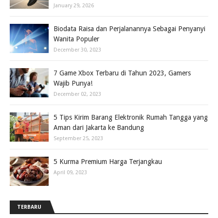
January 29, 2026
Biodata Raisa dan Perjalanannya Sebagai Penyanyi
Wanita Populer
December 30, 2023
7 Game Xbox Terbaru di Tahun 2023, Gamers
Wajib Punya!
December 02, 2023
5 Tips Kirim Barang Elektronik Rumah Tangga yang
Aman dari Jakarta ke Bandung
September 25, 2023
5 Kurma Premium Harga Terjangkau
April 09, 2023
TERBARU