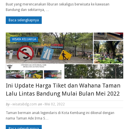
Buat yang merencanakan liburan sekaligus berwisata ke kawasan
Bandung dan sekitarnya, …
Baca selengkapnya
WISATA KELUARGA
Ini Update Harga Tiket dan Wahana Taman
Lalu Lintas Bandung Mulai Bulan Mei 2022
by -
wisatabdg.com
on -
Mei 02, 2022
Taman bermain anak legendaris di Kota Kembang ini dikenal dengan
nama Taman Ade Irma S…
Baca selengkapnya