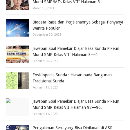
Murid SMP/MTs Kelas VIII Halaman 5
Maret 10, 2023
Biodata Raisa dan Perjalanannya Sebagai Penyanyi
Wanita Populer
Desember 30, 2023
Jawaban Soal Pamekar Diajar Basa Sunda Pikeun
Murid SMP Kelas VIII Halaman 3—4
Februari 20, 2023
Ensiklopedia Sunda : Hiasan pada Bangunan
Tradisional Sunda
Februari 11, 2023
Jawaban Soal Pamekar Diajar Basa Sunda Pikeun
Murid SMP Kelas VII Halaman 92—96.
Februari 11, 2023
Pengalaman Seru yang Bisa Dinikmati di ASR