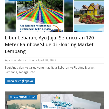
Libur Lebaran, Ayo Jajal Seluncuran 120
Meter Rainbow Slide di Floating Market
Lembang
by -
wisatabdg.com
on -
April 30, 2022
Bagi Anda dan keluarga yang mau libur Lebaran ke Floating Market
Lembang, sebagai info…
Baca selengkapnya
WISATA PANGALENGAN