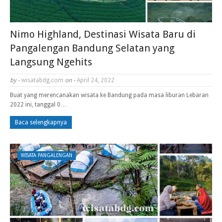
Nimo Highland, Destinasi Wisata Baru di
Pangalengan Bandung Selatan yang
Langsung Ngehits
by -
wisatabdg.com
on -
April 24, 2022
Buat yang merencanakan wisata ke Bandung pada masa liburan Lebaran
2022 ini, tanggal 0…
Baca selengkapnya
WISATA PANGALENGAN