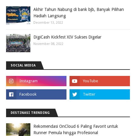
Akhir Tahun Nabung di bank bjb, Banyak Pilihan
Hadiah Langsung
December 13, 2022
DigiCash Kickfest XIV Sukses Digelar
November 08, 2022
SOCIAL MEDIA
DESTINASI TRENDING
Rekomendasi OnCloud 6 Paling Favorit untuk
Runner Pemula hingga Profesional