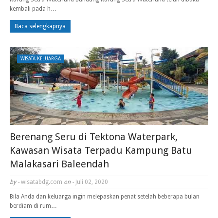
kembali pada h…
Baca selengkapnya
WISATA KELUARGA
Berenang Seru di Tektona Waterpark,
Kawasan Wisata Terpadu Kampung Batu
Malakasari Baleendah
by -
wisatabdg.com
on -
Juli 02, 2020
Bila Anda dan keluarga ingin melepaskan penat setelah beberapa bulan
berdiam di rum…