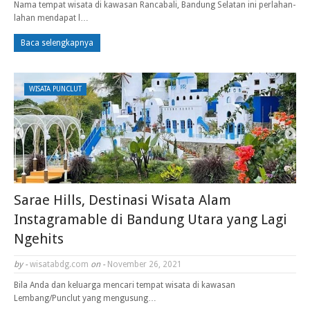
Nama tempat wisata di kawasan Rancabali, Bandung Selatan ini perlahan-
lahan mendapat l…
Baca selengkapnya
WISATA PUNCLUT
Sarae Hills, Destinasi Wisata Alam
Instagramable di Bandung Utara yang Lagi
Ngehits
by -
wisatabdg.com
on -
November 26, 2021
Bila Anda dan keluarga mencari tempat wisata di kawasan
Lembang/Punclut yang mengusung…