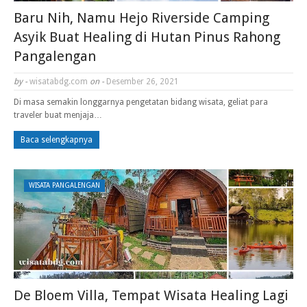
Baru Nih, Namu Hejo Riverside Camping
Asyik Buat Healing di Hutan Pinus Rahong
Pangalengan
by -
wisatabdg.com
on -
Desember 26, 2021
Di masa semakin longgarnya pengetatan bidang wisata, geliat para
traveler buat menjaja…
Baca selengkapnya
WISATA PANGALENGAN
De Bloem Villa, Tempat Wisata Healing Lagi