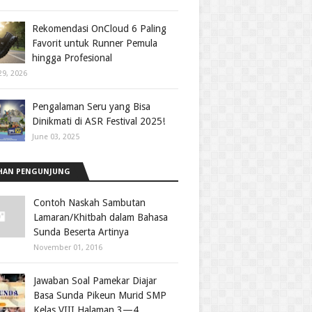
Rekomendasi OnCloud 6 Paling
Favorit untuk Runner Pemula
hingga Profesional
29, 2026
Pengalaman Seru yang Bisa
Dinikmati di ASR Festival 2025!
June 03, 2025
HAN PENGUNJUNG
Contoh Naskah Sambutan
Lamaran/Khitbah dalam Bahasa
Sunda Beserta Artinya
November 01, 2016
Jawaban Soal Pamekar Diajar
Basa Sunda Pikeun Murid SMP
Kelas VIII Halaman 3—4