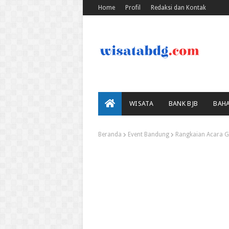
Home
Profil
Redaksi dan Kontak
WISATA
BANK BJB
BAH
Beranda
Event Bandung
Rangkaian Acara Ge