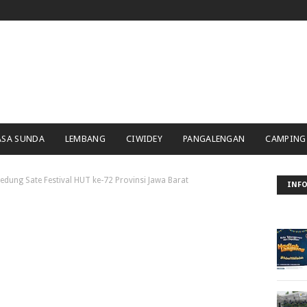
ASA SUNDA
LEMBANG
CIWIDEY
PANGALENGAN
CAMPING
dung Sate Festival HUT ke-72 Provinsi Jawa Barat
INFO