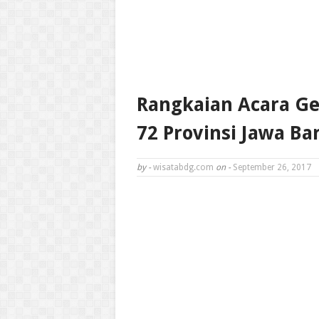
Rangkaian Acara Ge
72 Provinsi Jawa Ba
by -
wisatabdg.com
on -
September 26, 2017