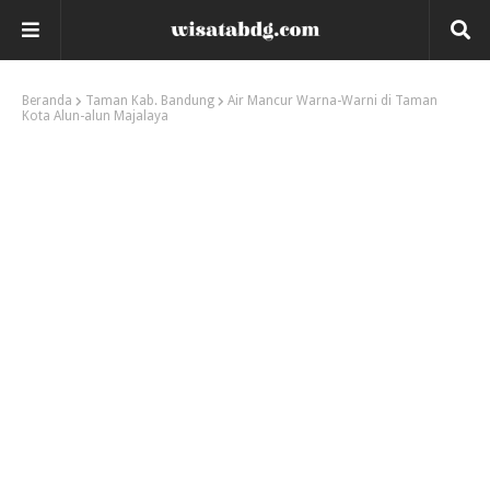
Beranda
Taman Kab. Bandung
Air Mancur Warna-Warni di Taman
Kota Alun-alun Majalaya