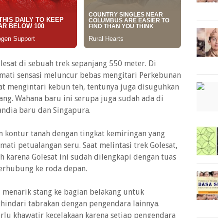
esat di sebuah trek sepanjang 550 meter. Di
mati sensasi meluncur bebas mengitari Perkebunan
esat mengintari kebun teh, tentunya juga disuguhkan
ng. Wahana baru ini serupa juga sudah ada di
andia baru dan Singapura.
 kontur tanah dengan tingkat kemiringan yang
ti petualangan seru. Saat melintasi trek Golesat,
uh karena Golesat ini sudah dilengkapi dengan tuas
terhubung ke roda depan.
 menarik stang ke bagian belakang untuk
ndari tabrakan dengan pengendara lainnya.
erlu khawatir kecelakaan karena setiap pengendara