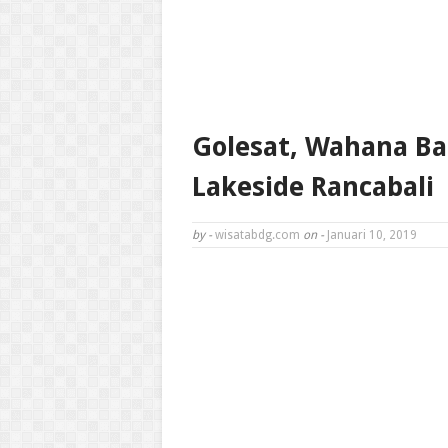
Golesat, Wahana Ba
Lakeside Rancabali
by -
wisatabdg.com
on -
Januari 10, 2019