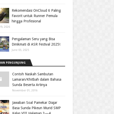
Rekomendasi OnCloud 6 Paling
Favorit untuk Runner Pemula
hingga Profesional
29, 2026
Pengalaman Seru yang Bisa
Dinikmati di ASR Festival 2025!
June 03, 2025
HAN PENGUNJUNG
Contoh Naskah Sambutan
Lamaran/Khitbah dalam Bahasa
Sunda Beserta Artinya
November 01, 2016
Jawaban Soal Pamekar Diajar
Basa Sunda Pikeun Murid SMP
Kelas VIII Halaman 3—4