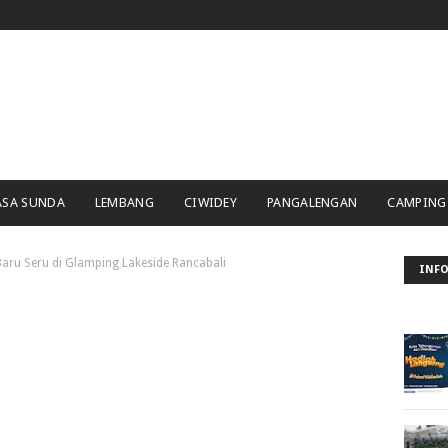
ASA SUNDA
LEMBANG
CIWIDEY
PANGALENGAN
CAMPING
aru Seru di Glamping Lakeside Rancabali
INFO