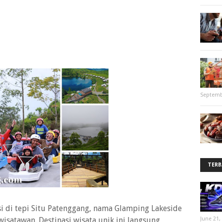
Septemb
TERB
 di tepi Situ Patenggang, nama Glamping Lakeside
wisatawan. Destinasi wisata unik ini langsung
June 21,