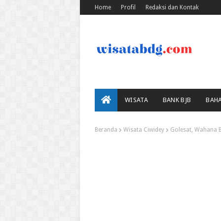
Home
Profil
Redaksi dan Kontak
WISATA
BANK BJB
BAH
Beranda
Wisata Ciwidey
Golesat, Wahana B