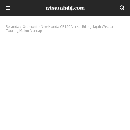
Beranda
Otomotif
New Honda CB150 Verza, Bikin Jelajah Wisata
Touring Makin Mantap