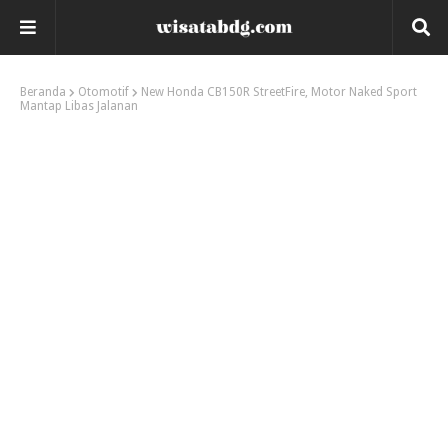
Beranda
Otomotif
New Honda CB150R StreetFire, Motor Naked Sport
Mantap Libas Jalanan