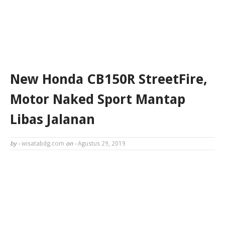
New Honda CB150R StreetFire,
Motor Naked Sport Mantap
Libas Jalanan
by -
wisatabdg.com
on -
Agustus 29, 2019