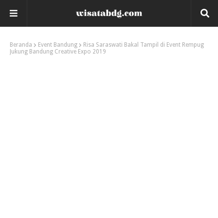
Beranda
Event Bandung
Risa Saraswati Bakal Tampil di Event Rempug
Jukung Bandung Creative Expo 2019