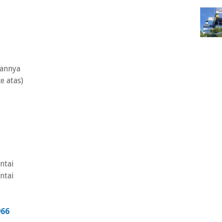
gannya
e atas)
ntai
ntai
966