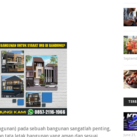
Septemb
TERB
ngunan) pada sebuah bangunan sangatlah penting,
n tata letak bangunan yang aman dan sesuai
June 21,