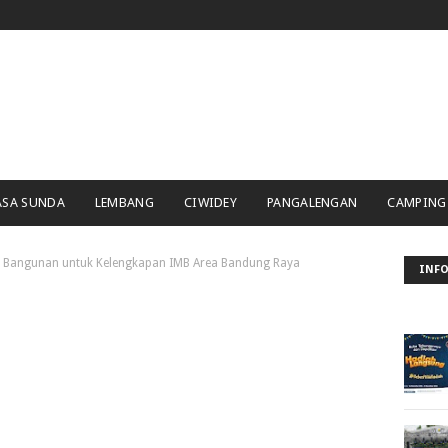
ASA SUNDA
LEMBANG
CIWIDEY
PANGALENGAN
CAMPING
n Bangunan untuk Kelengkapan IMB Area Bandung Raya
INFO