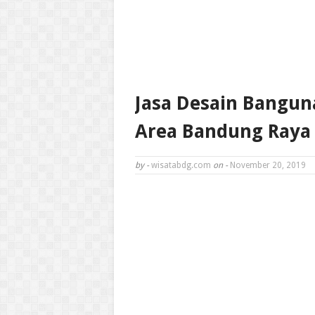
Jasa Desain Bangu
Area Bandung Raya
by -
wisatabdg.com
on -
November 20, 2019