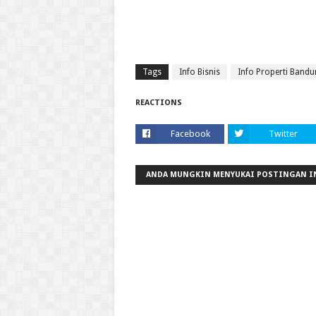
Tags
Info Bisnis
Info Properti Band
REACTIONS
Facebook
Twitter
ANDA MUNGKIN MENYUKAI POSTINGAN I