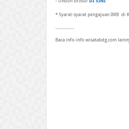
- Unduh brosur
DI SINI
* Syarat-syarat pengajuan IMB di
-----------
Baca info-info wisatabdg.com lainn