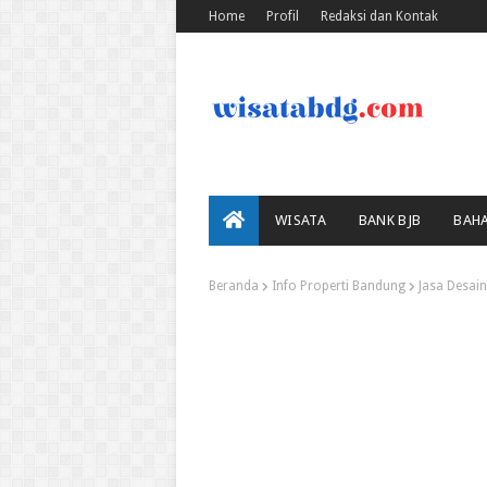
Home
Profil
Redaksi dan Kontak
WISATA
BANK BJB
BAH
Beranda
Info Properti Bandung
Jasa Desai