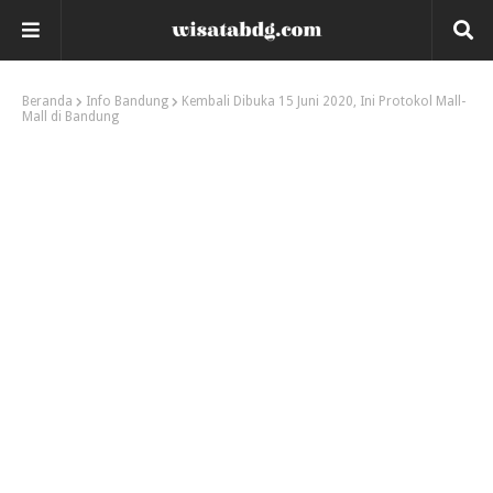
Beranda
Info Bandung
Kembali Dibuka 15 Juni 2020, Ini Protokol Mall-
Mall di Bandung