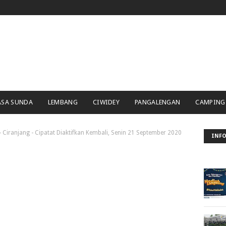
ASA SUNDA
LEMBANG
CIWIDEY
PANGALENGAN
CAMPING
 - Ciranjang - Cipatat Diaktifkan Kembali, Senin 21 September 2020
INFO