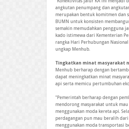
"Konektivitas jalur KA ini menjadi
angkutan penumpang dan angkutan
merupakan bentuk komitmen dan si
BUMN untuk konsisten membangun s
semakin memudahkan pengguna jasa.
kado istimewa dari Kementerian P
rangka Hari Perhubungan Nasional 
ungkap Menhub.
Tingkatkan minat masyarakat na
Menhub berharap dengan bertambahn
dapat meningkatkan minat masyar
api serta memicu pertumbuhan ekon
"Pemerintah berharap dengan pemba
mendorong masyarakat untuk mau b
menggunakan moda kereta api. Selai
perdagangan pun mau beralih dari 
menggunakan moda transportasi ber