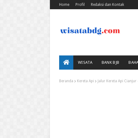
Home
Profil
Redaksi dan Kontak
WISATA
BANK BJB
BAH
Beranda
Kereta Api
Jalur Kereta Api Cianjur