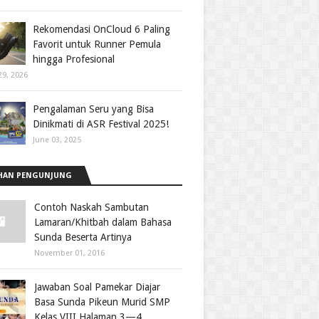
Rekomendasi OnCloud 6 Paling
Favorit untuk Runner Pemula
hingga Profesional
29, 2026
Pengalaman Seru yang Bisa
Dinikmati di ASR Festival 2025!
June 03, 2025
HAN PENGUNJUNG
Contoh Naskah Sambutan
Lamaran/Khitbah dalam Bahasa
Sunda Beserta Artinya
November 01, 2016
Jawaban Soal Pamekar Diajar
Basa Sunda Pikeun Murid SMP
Kelas VIII Halaman 3—4