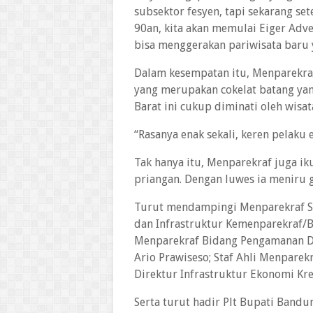
subsektor fesyen, tapi sekarang s
90an, kita akan memulai Eiger Ad
bisa menggerakan pariwisata baru y
Dalam kesempatan itu, Menparekraf 
yang merupakan cokelat batang yan
Barat ini cukup diminati oleh wisa
“Rasanya enak sekali, keren pelaku
Tak hanya itu, Menparekraf juga i
priangan. Dengan luwes ia meniru 
Turut mendampingi Menparekraf S
dan Infrastruktur Kemenparekraf/B
Menparekraf Bidang Pengamanan Des
Ario Prawiseso; Staf Ahli Menpare
Direktur Infrastruktur Ekonomi Kr
Serta turut hadir Plt Bupati Bandu