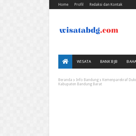
Home
Profil
Redaksi dan Kontak
WISATA
BANK BJB
BAH
Beranda
Info Bandung
Kemenparekraf Duku
Kabupaten Bandung Barat