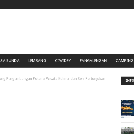
ASA SUNDA
LEMBANG
CIWIDEY
PANGALENGAN
CAMPING
ng Pengembangan Potensi Wisata Kuliner dan Seni Pertunjukan
INFO