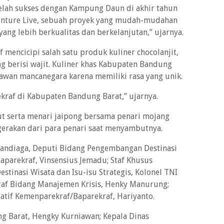
etelah sukses dengan Kampung Daun di akhir tahun
venture Live, sebuah proyek yang mudah-mudahan
ang lebih berkualitas dan berkelanjutan,” ujarnya.
mencicipi salah satu produk kuliner chocolanjit,
g berisi wajit. Kuliner khas Kabupaten Bandung
tawan mancanegara karena memiliki rasa yang unik.
 ekraf di Kabupaten Bandung Barat,” ujarnya.
kut serta menari jaipong bersama penari mojang
gerakan dari para penari saat menyambutnya.
andiaga, Deputi Bidang Pengembangan Destinasi
aparekraf, Vinsensius Jemadu; Staf Khusus
tinasi Wisata dan Isu-isu Strategis, Kolonel TNI
kraf Bidang Manajemen Krisis, Henky Manurung;
eatif Kemenparekraf/Baparekraf, Hariyanto.
ng Barat, Hengky Kurniawan; Kepala Dinas