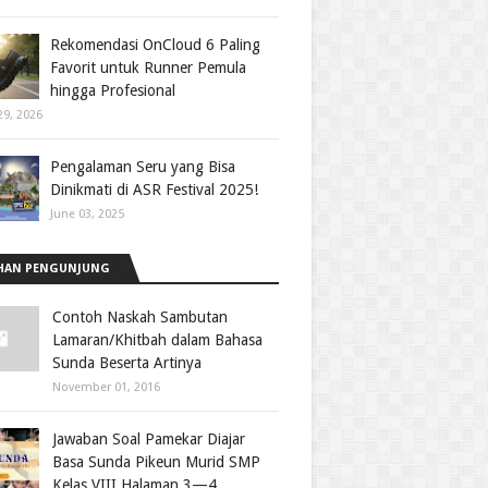
Rekomendasi OnCloud 6 Paling
Favorit untuk Runner Pemula
hingga Profesional
29, 2026
Pengalaman Seru yang Bisa
Dinikmati di ASR Festival 2025!
June 03, 2025
HAN PENGUNJUNG
Contoh Naskah Sambutan
Lamaran/Khitbah dalam Bahasa
Sunda Beserta Artinya
November 01, 2016
Jawaban Soal Pamekar Diajar
Basa Sunda Pikeun Murid SMP
Kelas VIII Halaman 3—4