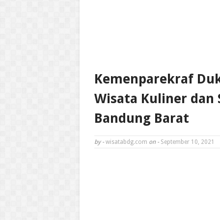
Kemenparekraf Du
Wisata Kuliner dan
Bandung Barat
by -
wisatabdg.com
on -
September 10, 2021