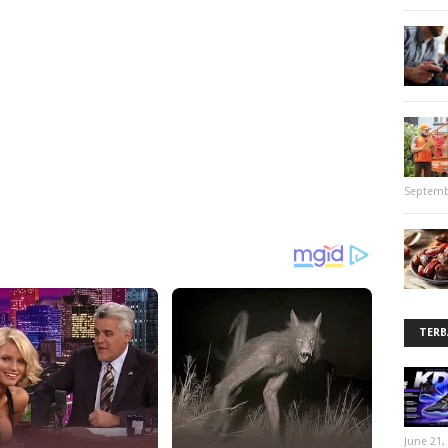
Septemb
TERB
June 21,