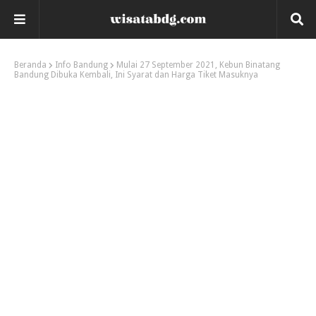
Beranda
Info Bandung
Mulai 27 September 2021, Kebun Binatang
Bandung Dibuka Kembali, Ini Syarat dan Harga Tiket Masuknya