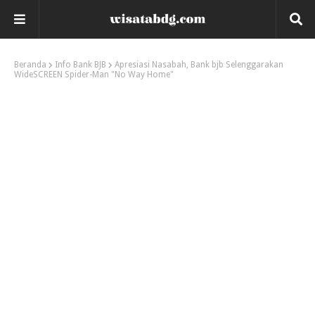
Beranda
Info Bank BJB
Apresiasi Nasabah, Bank bjb Selenggarakan
WideSCREEN Spider-Man "No Way Home"