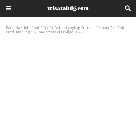
Beranda
Info Bank BJB
Ini Daftar Lengkap Susunan Pemain Tim Voli
Putri Bandung bjb Tandamata di Proliga 2022