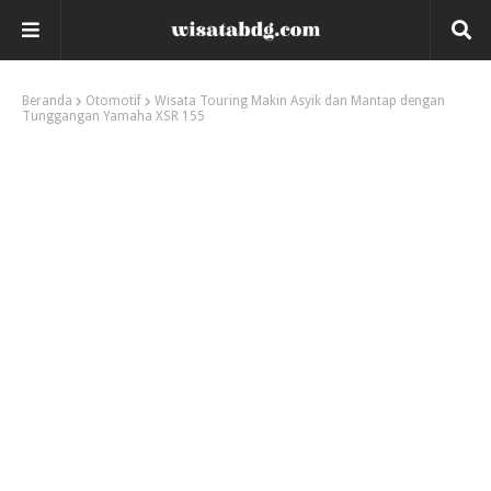
Beranda
Otomotif
Wisata Touring Makin Asyik dan Mantap dengan
Tunggangan Yamaha XSR 155