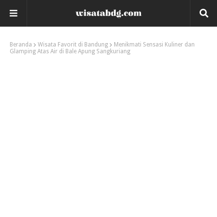
Beranda
Wisata Favorit di Bandung
Menikmati Sensasi Kuliner dan
Glamping Atas Air di Bale Apung Sangkuriang