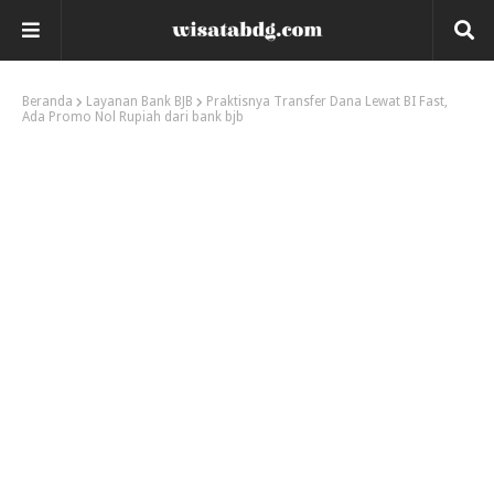
Beranda
Layanan Bank BJB
Praktisnya Transfer Dana Lewat BI Fast,
Ada Promo Nol Rupiah dari bank bjb