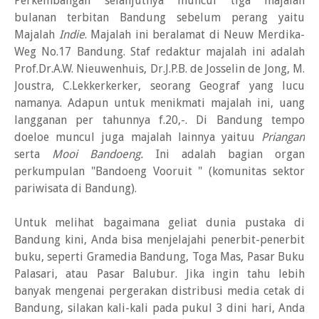
Perkembangan selanjutnya muncul tiga majalah
bulanan terbitan Bandung sebelum perang yaitu
Majalah
Indie
. Majalah ini beralamat di Neuw Merdika-
Weg No.17 Bandung. Staf redaktur majalah ini adalah
Prof.Dr.A.W. Nieuwenhuis, Dr.J.P.B. de Josselin de Jong, M.
Joustra, C.Lekkerkerker, seorang Geograf yang lucu
namanya. Adapun untuk menikmati majalah ini, uang
langganan per tahunnya f.20,-. Di Bandung tempo
doeloe muncul juga majalah lainnya yaituu
Priangan
serta
Mooi Bandoeng.
Ini adalah bagian organ
perkumpulan "Bandoeng Vooruit " (komunitas sektor
pariwisata di Bandung).
Untuk melihat bagaimana geliat dunia pustaka di
Bandung kini, Anda bisa menjelajahi penerbit-penerbit
buku, seperti Gramedia Bandung, Toga Mas, Pasar Buku
Palasari, atau Pasar Balubur. Jika ingin tahu lebih
banyak mengenai pergerakan distribusi media cetak di
Bandung, silakan kali-kali pada pukul 3 dini hari, Anda