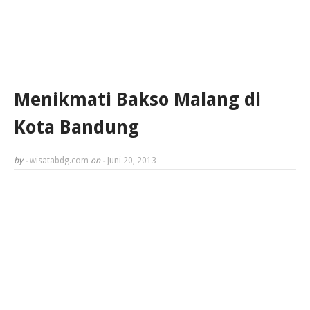
Menikmati Bakso Malang di
Kota Bandung
by -
wisatabdg.com
on -
Juni 20, 2013