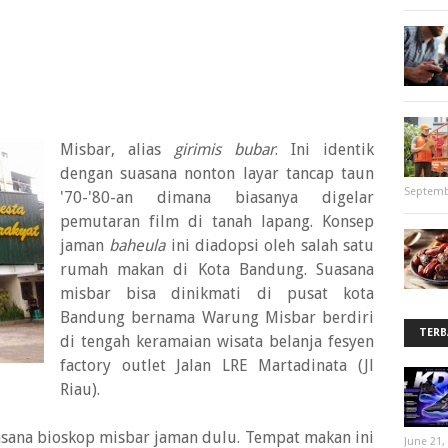
Misbar, alias
girimis bubar
. Ini identik
dengan suasana nonton layar tancap taun
Septemb
'70-'80-an dimana biasanya digelar
pemutaran film di tanah lapang. Konsep
jaman
baheula
ini diadopsi oleh salah satu
rumah makan di Kota Bandung. Suasana
misbar bisa dinikmati di pusat kota
Bandung bernama Warung Misbar berdiri
TERB
di tengah keramaian wisata belanja fesyen
factory outlet Jalan LRE Martadinata (Jl
Riau).
asana bioskop misbar jaman dulu. Tempat makan ini
June 21,