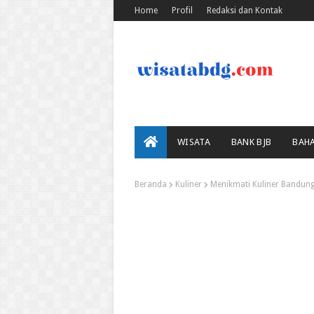
Home
Profil
Redaksi dan Kontak
WISATA
BANK BJB
BAH
Beranda
Kuliner
Menikmati Kuliner Bandun