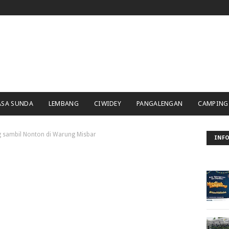
ASA SUNDA
LEMBANG
CIWIDEY
PANGALENGAN
CAMPING
g sambil Nonton di Warung Misbar
INFO