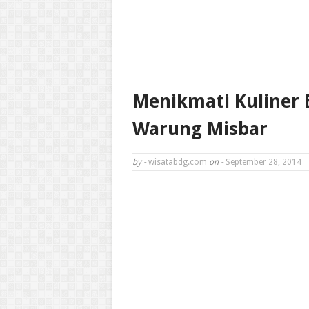
Menikmati Kuliner 
Warung Misbar
by -
wisatabdg.com
on -
September 28, 2014