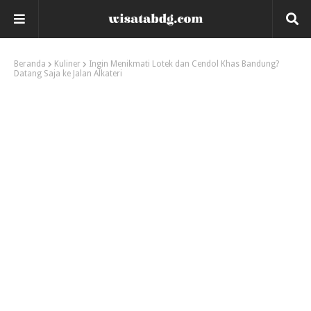
Beranda
Kuliner
Ingin Menikmati Lotek dan Cendol Khas Bandung?
Datang Saja ke Jalan Alkateri