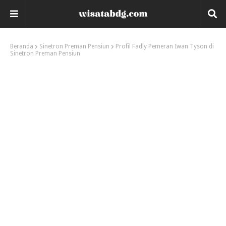
Beranda
Sinetron Preman Pensiun
Profil Fadly Pemeran Iwan Tyson di
Sinetron Preman Pensiun