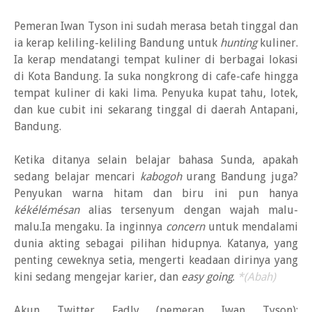
Pemeran Iwan Tyson ini sudah merasa betah tinggal dan
ia kerap keliling-keliling Bandung untuk
hunting
kuliner.
Ia kerap mendatangi tempat kuliner di berbagai lokasi
di Kota Bandung. Ia suka nongkrong di cafe-cafe hingga
tempat kuliner di kaki lima. Penyuka kupat tahu, lotek,
dan kue cubit ini sekarang tinggal di daerah Antapani,
Bandung.
Ketika ditanya selain belajar bahasa Sunda, apakah
sedang belajar mencari
kabogoh
urang Bandung juga?
Penyukan warna hitam dan biru ini pun hanya
kékélémésan
alias
tersenyum dengan wajah malu-
malu.Ia mengaku. Ia inginnya
concern
untuk mendalami
dunia akting sebagai pilihan hidupnya. Katanya, yang
penting ceweknya setia, mengerti keadaan dirinya yang
kini sedang mengejar karier, dan
easy going
.
*(Abah)
Akun Twitter Fadly (pemeran Iwan Tyson):