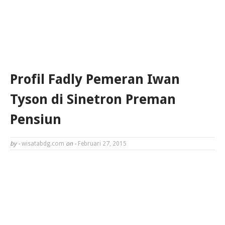
Profil Fadly Pemeran Iwan
Tyson di Sinetron Preman
Pensiun
by -
wisatabdg.com
on -
Februari 27, 2015