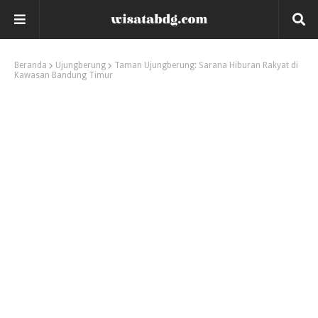
Beranda
Ujungberung
Taman Ujungberung: Sarana Hiburan Rakyat di
Kawasan Bandung Timur