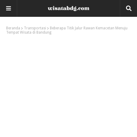
Beranda
Transportasi
Beberapa Titik Jalur Rawan Kemacetan Menuju
Tempat Wisata di Bandung