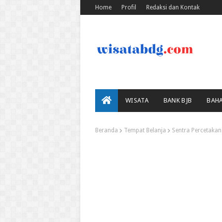
Home
Profil
Redaksi dan Kontak
WISATA
BANK BJB
BAH
Beranda
Tempat Belanja
Sentra Percetakan