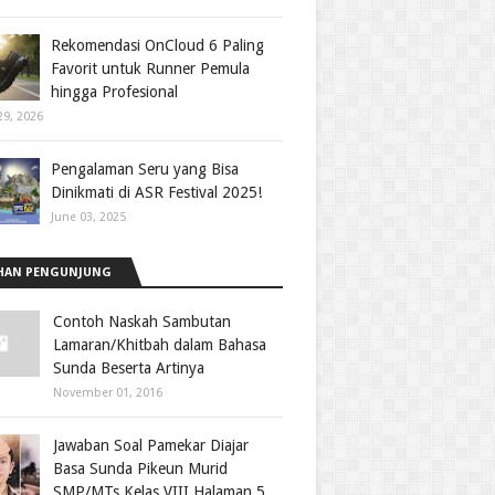
Rekomendasi OnCloud 6 Paling
Favorit untuk Runner Pemula
hingga Profesional
29, 2026
Pengalaman Seru yang Bisa
Dinikmati di ASR Festival 2025!
June 03, 2025
HAN PENGUNJUNG
Contoh Naskah Sambutan
Lamaran/Khitbah dalam Bahasa
Sunda Beserta Artinya
November 01, 2016
Jawaban Soal Pamekar Diajar
Basa Sunda Pikeun Murid
SMP/MTs Kelas VIII Halaman 5