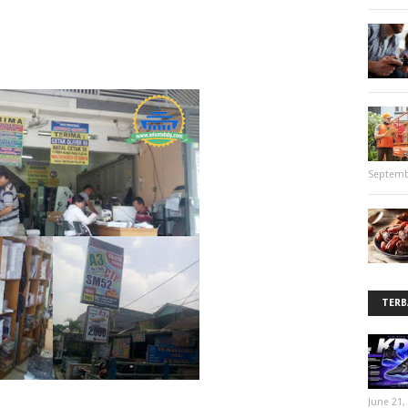
Septemb
TERB
June 21,