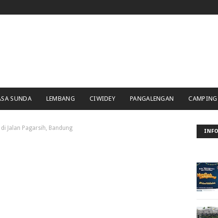
ASA SUNDA
LEMBANG
CIWIDEY
PANGALENGAN
CAMPING
 di Jalan Pagarsih, Bandung
INFO