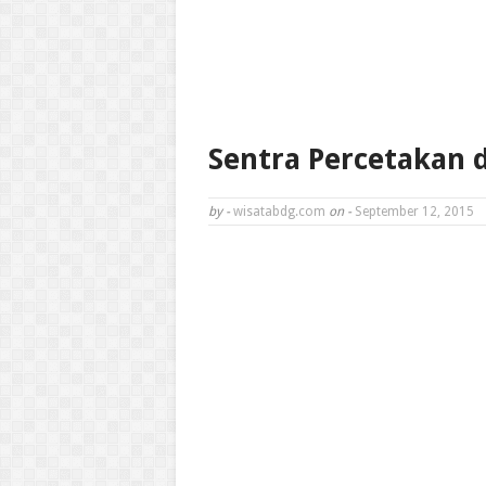
Sentra Percetakan d
by -
wisatabdg.com
on -
September 12, 2015