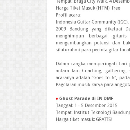
Tempat: Braga City Walk, 4 Desemb
Harga Tiket Masuk (HTM): free
Profil acara:
Indonesia Guitar Community (IGC),
2009 Bandung yang diketuai D
menghimpun berbagai gitaris
mengembangkan potensi dan baka
silaturahmi para pecinta gitar tanah
Dalam rangka memperingati hari j
antara lain Coaching, gathering,
acaranya adalah "Goes to 6", pad
Pagelaran musik karya para anggota
♦
Ghost Parade di IN DMF
Tanggal: 1 - 5 Desember 2015
Tempat: Institut Teknologi Bandun
Harga tiket masuk: GRATIS!