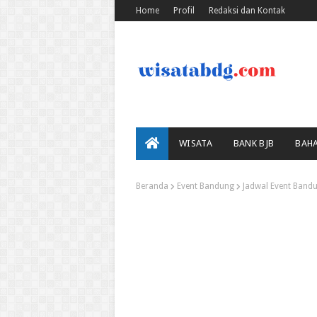
Home
Profil
Redaksi dan Kontak
WISATA
BANK BJB
BAH
Beranda
Event Bandung
Jadwal Event Band