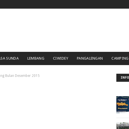
ASA SUNDA
LEMBANG
CIWIDEY
PANGALENGAN
CAMPING
ung Bulan Desember 2015
INFO