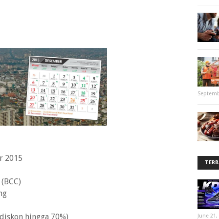
Septemb
r 2015
TERB
 (BCC)
ng
(diskon hingga 70%)
June 21,