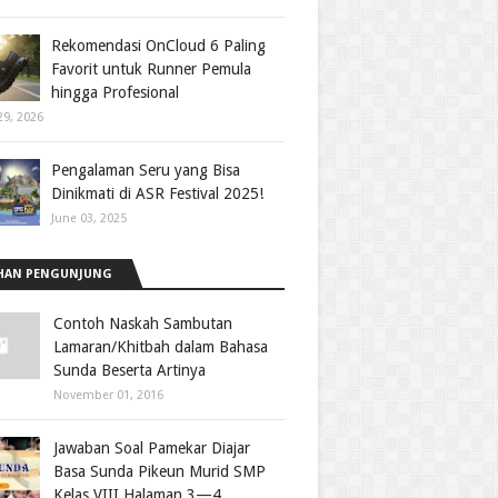
Rekomendasi OnCloud 6 Paling
Favorit untuk Runner Pemula
hingga Profesional
29, 2026
Pengalaman Seru yang Bisa
Dinikmati di ASR Festival 2025!
June 03, 2025
HAN PENGUNJUNG
Contoh Naskah Sambutan
Lamaran/Khitbah dalam Bahasa
Sunda Beserta Artinya
November 01, 2016
Jawaban Soal Pamekar Diajar
Basa Sunda Pikeun Murid SMP
Kelas VIII Halaman 3—4