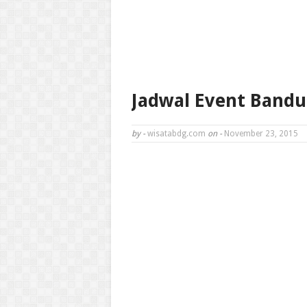
Jadwal Event Band
by -
wisatabdg.com
on -
November 23, 2015