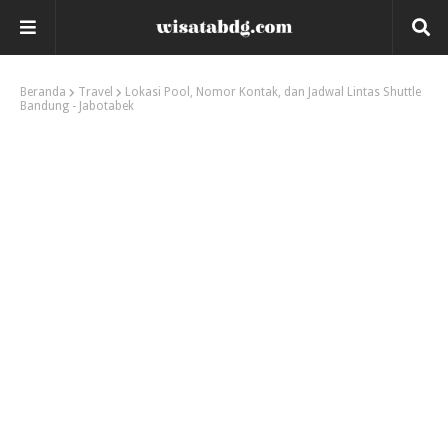
Beranda
Travel
Lokasi Pool, Nomor Kontak, dan Jadwal Lintas Shuttle
Bandung - Jabotabek