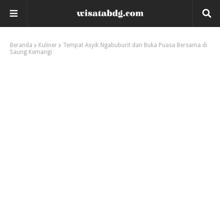
Beranda
Kuliner
Tempat Asyik Ngabuburit dan Buka Puasa Bersama di
Saung Kemangi