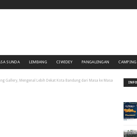
ASA SUNDA
LEMBANG
CIWIDEY
PANGALENGAN
CAMPING
ng Gallery, Mengenal Lebih Dekat Kota Bandung dari Masa ke Masa
INFO