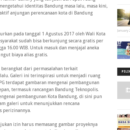
 mengetahui identitas Bandung masa lalu, masa kini,
aktif anjungan perencanaan kota di Bandung
January 
curkan pada tanggal 1 Agustus 2017 oleh Wali Kota
arakat sudah bisa berkunjung secara gratis per
ngga 16.00 WIB. Untuk masuk dan menjajal aneka
gut biaya alias gratis.
 berangkat dari permasalahan terkait
PILI
lu. Galeri ini terinspirasi untuk menjadi ruang
i BPG terdapat gambaran mengenai pembangunan
epan, termasuk rancangan Bandung Teknopolis.
engenai pembangunan Kota Bandung, di sini pun
lam galeri untuk menunjukkan rencana
 perizinannya.
jukan izin harus memasang gambar proyeknya