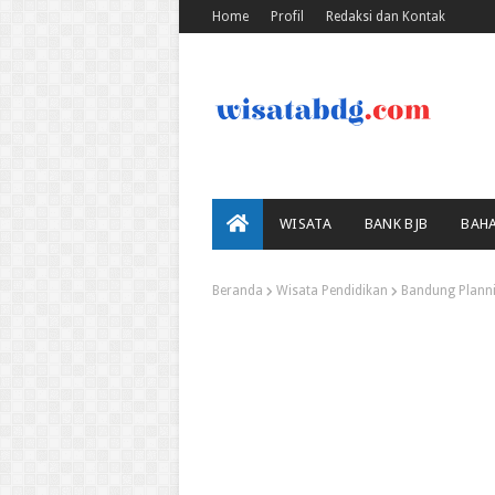
Home
Profil
Redaksi dan Kontak
WISATA
BANK BJB
BAH
Beranda
Wisata Pendidikan
Bandung Planni