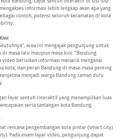
ta Bandung. Layar sentuh interaktif di sisi-sisi
mengakses informasi lebih lengkap akan apa yang
ebagai contoh, potensi seluruh kecamatan di kota
ility.
Kini
eutuhnya”, area ini mengajak pengunjung untuk
k di masa lalu maupun masa kini. “Bandung
 video berisikan informasi menarik mengenai
nya kota, dan peran Bandung di masa-masa penting
 menjelma menjadi warga Bandung zaman dulu
y.
an layar sentuh interaktif yang menampilkan luas
pencapaian serta tantangan kota Bandung.
y
hat rencana pengembangan kota pintar (smart city)
ity). Pada enam layar video, pengunjung dapat