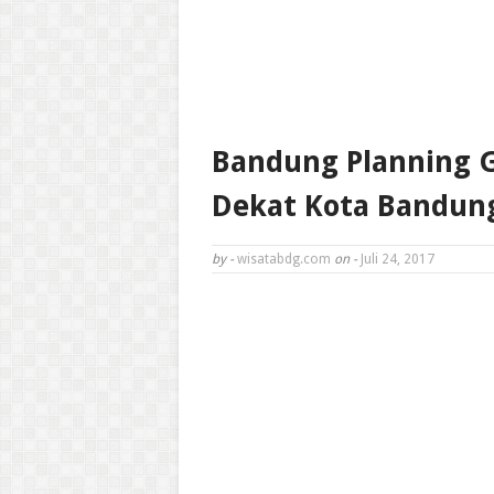
Bandung Planning G
Dekat Kota Bandung
by -
wisatabdg.com
on -
Juli 24, 2017