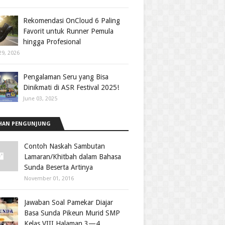
Rekomendasi OnCloud 6 Paling
Favorit untuk Runner Pemula
hingga Profesional
29, 2026
Pengalaman Seru yang Bisa
Dinikmati di ASR Festival 2025!
June 03, 2025
HAN PENGUNJUNG
Contoh Naskah Sambutan
Lamaran/Khitbah dalam Bahasa
Sunda Beserta Artinya
November 01, 2016
Jawaban Soal Pamekar Diajar
Basa Sunda Pikeun Murid SMP
Kelas VIII Halaman 3—4