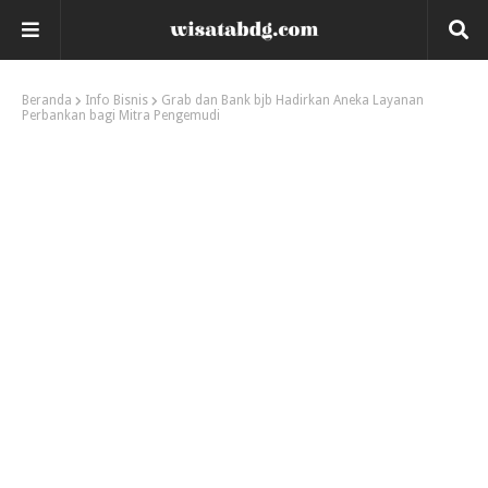
Beranda
Info Bisnis
Grab dan Bank bjb Hadirkan Aneka Layanan
Perbankan bagi Mitra Pengemudi