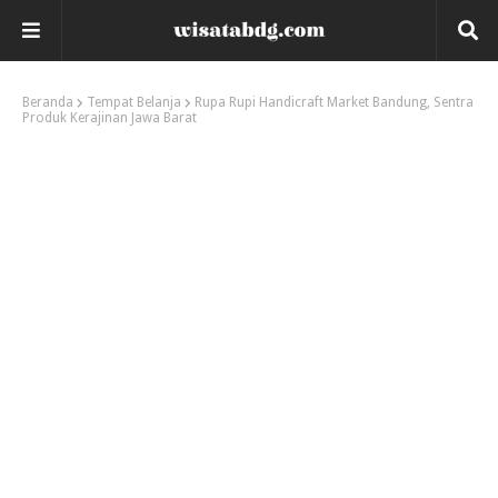
Beranda
Tempat Belanja
Rupa Rupi Handicraft Market Bandung, Sentra
Produk Kerajinan Jawa Barat