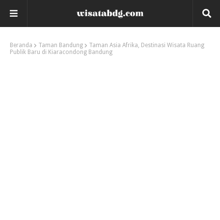
Beranda
Taman Bandung
Taman Asia Afrika, Destinasi Wisata Ruang
Publik Baru di Kiaracondong Bandung