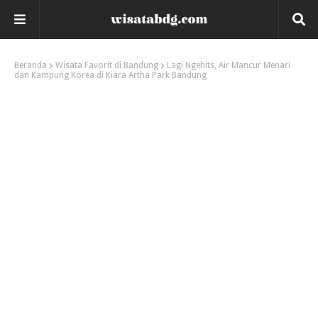
Beranda
Wisata Favorit di Bandung
Lagi Ngehits, Air Mancur Menari
dan Kampung Korea di Kiara Artha Park Bandung