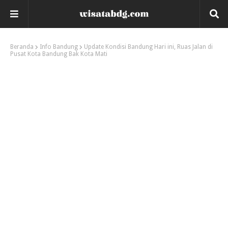
Beranda
Info Bandung
Update Kondisi Bandung Hari ini, Ruas Jalan di
Pusat Kota Bandung Bak Kota Mati