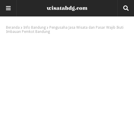
Beranda
Info Bandung
Pengusaha Jasa Wisata dan Pasar Wajib Ikuti
Imbauan Pemkot Bandung