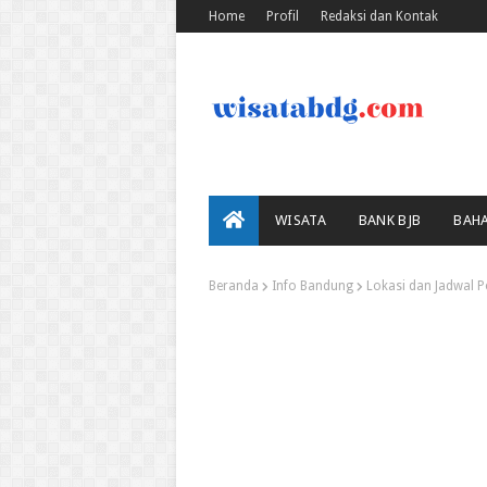
Home
Profil
Redaksi dan Kontak
WISATA
BANK BJB
BAH
Beranda
Info Bandung
Lokasi dan Jadwal P