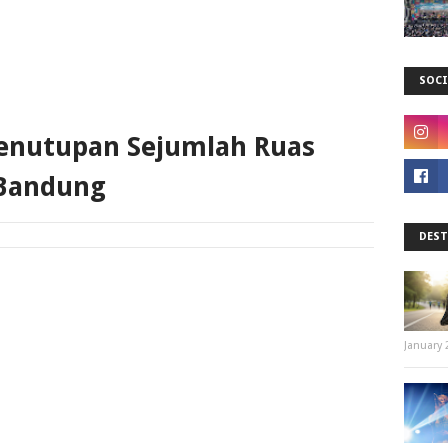
SOCI
Penutupan Sejumlah Ruas
 Bandung
DEST
January 