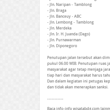
- Jln. Naripan - Tamblong
- Jln. Braga
- Jln. Banceuy - ABC
- Jln. Lembong - Tamblong
- Jln. Merdeka
- Jln. Ir. H. Juanda (Dago)
- Jln. Purnawarman
- Jln. Diponegoro
Penutupan jalan tersebut akan dim
pukul 06.00 WIB. Penutupan ruas 
masyarakat agar tetap menjaga jarak
tiap hari dan masyarakat harus ta
Dan dalam kegiatan ini petugas ke
dan tidak akan menerapkan sanksi.
-----------
Baca info-info wisatabdg.com lainn