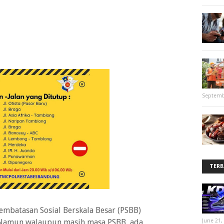
Septemb
TERB
mbatasan Sosial Berskala Besar (PSBB)
. Namun walaupun masih masa PSBB, ada
June 21,