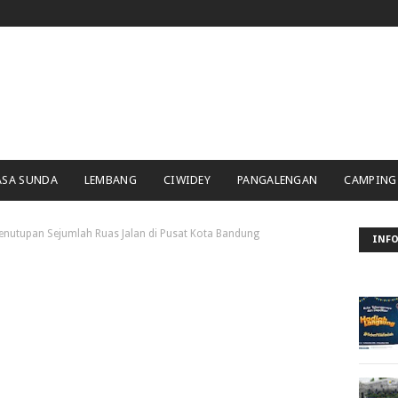
ASA SUNDA
LEMBANG
CIWIDEY
PANGALENGAN
CAMPING
enutupan Sejumlah Ruas Jalan di Pusat Kota Bandung
INFO