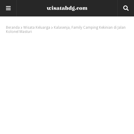
Beranda
Wisata Keluarga
Kalasenja, Family Camping Kekinian di Jalan
Kolonel Masturi