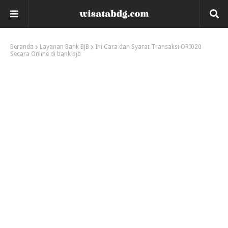
Beranda
Layanan Bank BJB
Ini Cara dan Syarat Transaksi ORI020
Secara Online di bank bjb