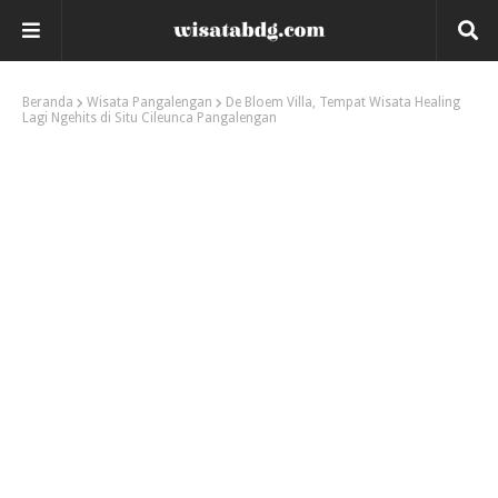
Beranda
Wisata Pangalengan
De Bloem Villa, Tempat Wisata Healing
Lagi Ngehits di Situ Cileunca Pangalengan