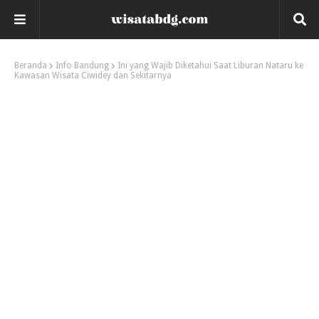
Beranda
Info Bandung
Ini yang Wajib Diketahui Saat Liburan Nataru ke
Kawasan Wisata Ciwidey dan Sekitarnya