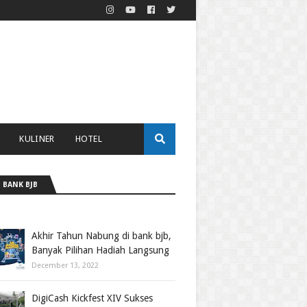
KULINER
HOTEL
 BANK BJB
Akhir Tahun Nabung di bank bjb,
Banyak Pilihan Hadiah Langsung
December 13, 2022
DigiCash Kickfest XIV Sukses