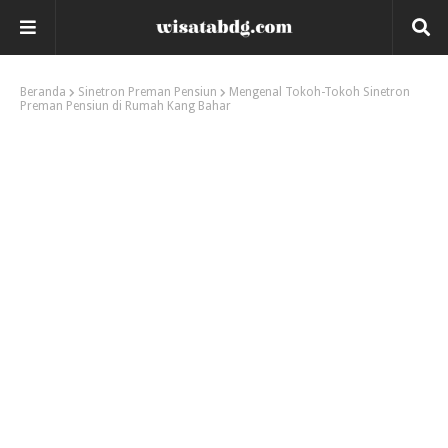
Beranda
Sinetron Preman Pensiun
Mengenal Tokoh-Tokoh Sinetron
Preman Pensiun di Rumah Kang Bahar