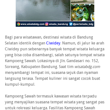
Bagi para wisatawan, destinasi wisata di Bandung
Selatan identik dengan
Ciwidey
. Namun, di jalur ke arah
Ciwidey pun sebenarnya banyak tempat wisata keluarga
yang bisa coba disambangi, salah satunya tempat wisata
Kampoeng Sawah. Lokasinya di Jln. Gandasari no. 152,
Soreang, Kabupaten Bandung. Saat tim
wisatabdg.com
menyambangi tempat ini, suasana sejuk dan nyaman
langsung terasa. Tempat kuliner ini sangat cocok buat
kumpul-kumpul.
Kampoeng Sawah termasuk kawasan wisata terpadu
yang menyajikan suasana tempat wisata yang sangat pas
untuk rekreasi keluarga. Fasilitas Kampoeng Sawah