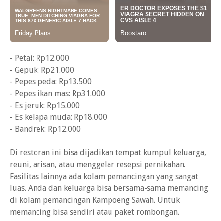
- Petai: Rp12.000
- Gepuk: Rp21.000
- Pepes peda: Rp13.500
- Pepes ikan mas: Rp31.000
- Es jeruk: Rp15.000
- Es kelapa muda: Rp18.000
- Bandrek: Rp12.000
Di restoran ini bisa dijadikan tempat kumpul keluarga,
reuni, arisan, atau menggelar resepsi pernikahan.
Fasilitas lainnya ada kolam pemancingan yang sangat
luas. Anda dan keluarga bisa bersama-sama memancing
di kolam pemancingan Kampoeng Sawah. Untuk
memancing bisa sendiri atau paket rombongan.