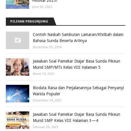
Festival 2025!
June 03, 2025
PILIHAN PENGUNJUNG
Contoh Naskah Sambutan Lamaran/Khitbah dalam
Bahasa Sunda Beserta Artinya
November 01, 2016
Jawaban Soal Pamekar Diajar Basa Sunda Pikeun
Murid SMP/MTs Kelas VIII Halaman 5
Maret 10, 2023
Biodata Raisa dan Perjalanannya Sebagai Penyanyi
Wanita Populer
Desember 30, 2023
Jawaban Soal Pamekar Diajar Basa Sunda Pikeun
Murid SMP Kelas VIII Halaman 3—4
Februari 20, 2023