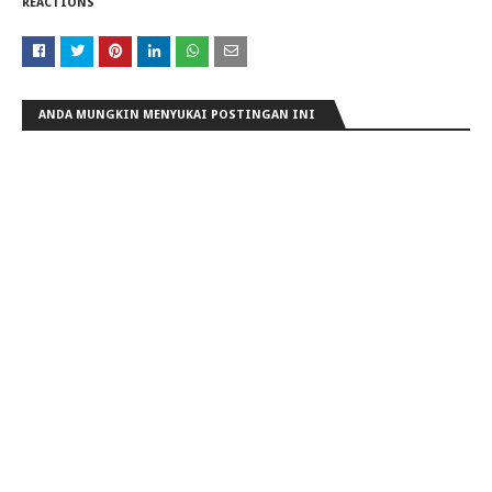
REACTIONS
ANDA MUNGKIN MENYUKAI POSTINGAN INI