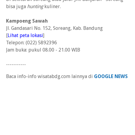
bisa juga
hunting
kuliner.
Kampoeng Sawah
Jl. Gandasari No. 152, Soreang, Kab. Bandung
[
Lihat peta lokasi
]
Telepon: (022) 5892396
Jam buka: pukul 08.00 - 21.00 WIB
-----------
Baca info-info wisatabdg.com lainnya di
GOOGLE NEWS